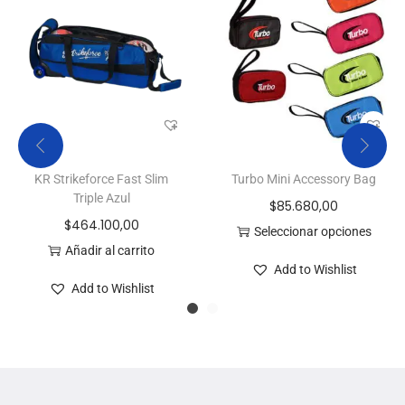
KR Strikeforce Fast Slim
Turbo Mini Accessory Bag
Triple Azul
$
85.680,00
$
464.100,00
Seleccionar opciones
Añadir al carrito
Add to Wishlist
Add to Wishlist