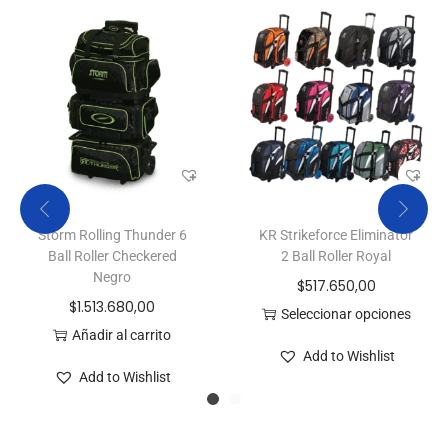
Storm Rolling Thunder 6
KR Strikeforce Eliminator
Ball Roller Checkered
2 Ball Roller Royal
Negro
$
517.650,00
$
1.513.680,00
Seleccionar opciones
Añadir al carrito
Add to Wishlist
Add to Wishlist