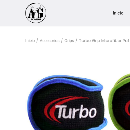
Inicio
/
/
/
Turbo Grip Microfiber Puff
Inicio
Accesorios
Grips