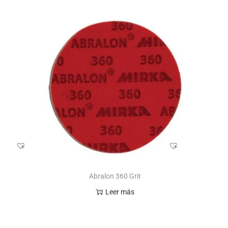
Abralon 360 Grit
Leer más
s
Add to Wishlist