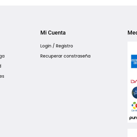
Add to Wishlist
Add to Wishlist
Mi Cuenta
Med
Login / Registro
ga
Recuperar constraseña
d
es