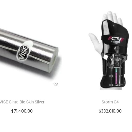
VISE Cinta Bio Skin Silver
Storm C4
$
71.400,00
$
332.010,00
Añadir al carrito
Seleccionar opcione