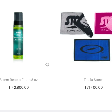
Storm Reacta Foam 8 oz
Toalla Storm
$
142.800,00
$
71.400,00
Añadir al carrito
Seleccionar opcione
Add to Wishlist
Add to Wishlist