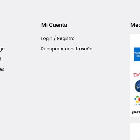
Mi Cuenta
Med
Login / Registro
ga
Recuperar constraseña
d
es