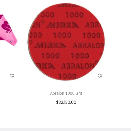
Abralon 1000 Grit
$
32.130,00
s
Añadir al carrito
Add to Wishlist