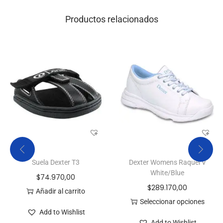
Productos relacionados
Suela Dexter T3
Dexter Womens Raquel V
White/Blue
$
74.970,00
$
289.170,00
Añadir al carrito
Seleccionar opciones
Add to Wishlist
Add to Wishlist