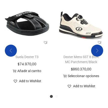
Suela Dexter T3
Dexter Mens SST 8 BOA
MC Parchment/Black
$
74.970,00
$
860.370,00
Añadir al carrito
Seleccionar opciones
Add to Wishlist
Add to Wishlist