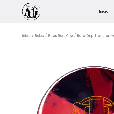
Inicio
/
/
/
Roto Grip Transforme
Inicio
Bolas
Bolas Roto Grip