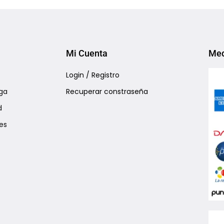
Add to Wishlist
Add to Wishlist
Mi Cuenta
Med
Login / Registro
ga
Recuperar constraseña
d
es