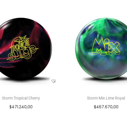
Storm Tropical Cherry
Storm Mix Lime Royal
$
471.240,00
$
467.670,00
Seleccionar opciones
Seleccionar opcione