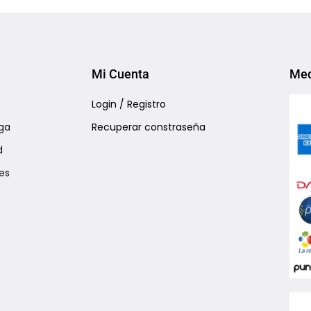
Add to Wishlist
Add to Wishlist
Mi Cuenta
Med
Login / Registro
ga
Recuperar constraseña
d
es