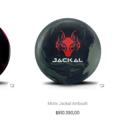
Motiv Jackal Ambush
$
810.390,00
s
Seleccionar opciones