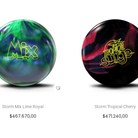
Storm Mix Lime Royal
Storm Tropical Cherry
$
467.670,00
$
471.240,00
Seleccionar opciones
Seleccionar opcione