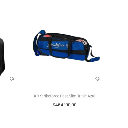
KR Strikeforce Fast Slim Triple Azul
$
464.100,00
Añadir al carrito
Add to Wishlist