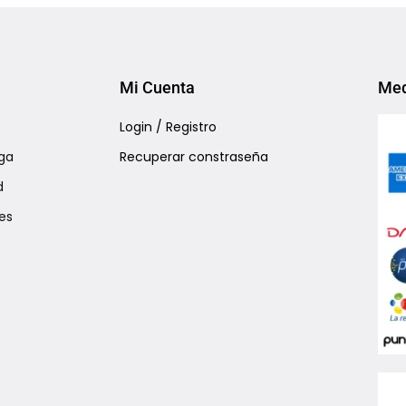
Mi Cuenta
Med
Login / Registro
ga
Recuperar constraseña
d
es