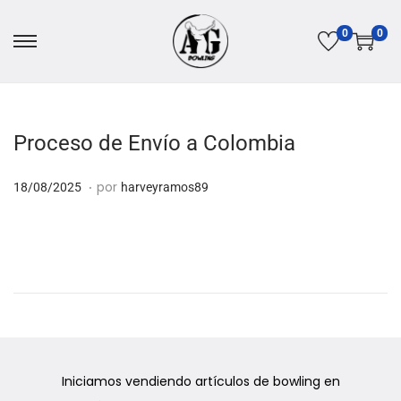
0
0
Proceso de Envío a Colombia
.
P
1
por
18/08/2025
harveyramos89
u
8
b
/
l
0
i
8
c
/
a
2
d
0
Iniciamos vendiendo artículos de bowling en
o
2